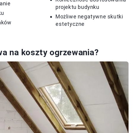
anie
projektu budynku
ku
Możliwe negatywne skutki
nków
estetyczne
wa na koszty ogrzewania?