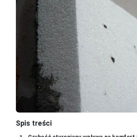
Spis treści
Grubość styropianu wpływa na komfort 