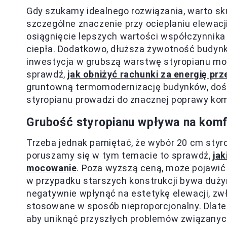
Gdy szukamy idealnego rozwiązania, warto sk
szczególne znaczenie przy ocieplaniu elewacji
osiągnięcie lepszych wartości współczynnika U
ciepła. Dodatkowo, dłuższa żywotność budynku
inwestycja w grubszą warstwę styropianu moż
sprawdź,
jak obniżyć rachunki za energię pr
gruntowną termomodernizację budynków, dośw
styropianu prowadzi do znacznej poprawy kom
Grubość styropianu wpływa na komf
Trzeba jednak pamiętać, że wybór 20 cm styro
poruszamy się w tym temacie to sprawdź,
jak
mocowanie
. Poza wyższą ceną, może pojawić
w przypadku starszych konstrukcji bywa duży
negatywnie wpłynąć na estetykę elewacji, zw
stosowane w sposób nieproporcjonalny. Dlate
aby uniknąć przyszłych problemów związanych