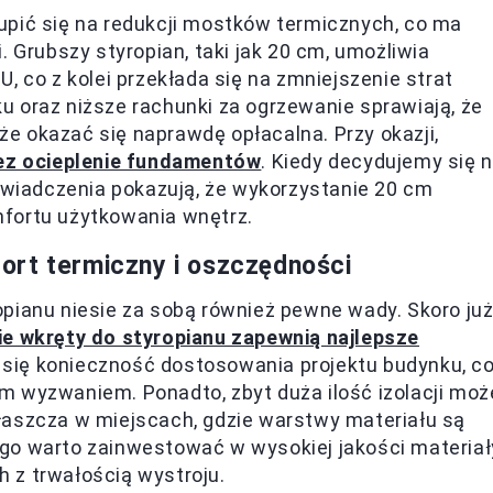
upić się na redukcji mostków termicznych, co ma
. Grubszy styropian, taki jak 20 cm, umożliwia
, co z kolei przekłada się na zmniejszenie strat
 oraz niższe rachunki za ogrzewanie sprawiają, że
e okazać się naprawdę opłacalna. Przy okazji,
zez ocieplenie fundamentów
. Kiedy decydujemy się 
iadczenia pokazują, że wykorzystanie 20 cm
fortu użytkowania wnętrz.
ort termiczny i oszczędności
pianu niesie za sobą również pewne wady. Skoro ju
ie wkręty do styropianu zapewnią najlepsze
 się konieczność dostosowania projektu budynku, c
m wyzwaniem. Ponadto, zbyt duża ilość izolacji moż
łaszcza w miejscach, gdzie warstwy materiału są
go warto zainwestować w wysokiej jakości materiał
 z trwałością wystroju.