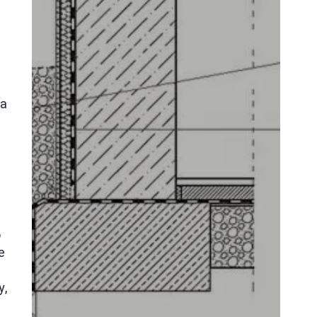
na
ż
o
e
y,