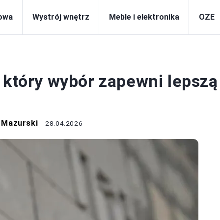
owa
Wystrój wnętrz
Meble i elektronika
OZE
BUDOWA
 który wybór zapewni lepszą
 Mazurski
28.04.2026