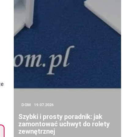
ze
DOM
19.07.2026
Szybki i prosty poradnik: jak
zamontować uchwyt do rolety
zewnętrznej