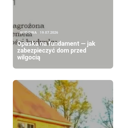
BUDOWA
19.07.2026
Opaska na fundament — jak
zabezpieczyć dom przed
wilgocią