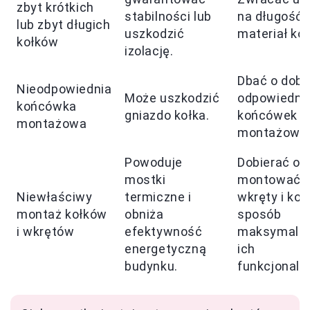
zbyt krótkich
stabilności lub
na długość i
lub zbyt długich
uszkodzić
materiał ko
kołków
izolację.
Dbać o dobó
Nieodpowiednia
Może uszkodzić
odpowiedni
końcówka
gniazdo kołka.
końcówek
montażowa
montażowy
Powoduje
Dobierać or
mostki
montować
Niewłaściwy
termiczne i
wkręty i koł
montaż kołków
obniża
sposób
i wkrętów
efektywność
maksymaliz
energetyczną
ich
budynku.
funkcjonaln