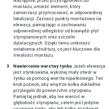
Następnie, przed przystąpieniem do
montażu, umieść element, który
zamierzasz przymocować, w odpowiedniej
lokalizacji. Zaznacz punkty montażowe na
elewacji, pamiętając o zachowaniu
odpowiedniej odległości od krawędzi płyt
styropianowych oraz szczelin
dylatacyjnych. Dzięki temu unikniesz
osłabienia struktury, co jest kluczowe dla
trwałości montażu.
Nawiercenie warstwy tynku
Jeżeli elewacja
jest otynkowana, wykonaj mały otwór w
tynku za pomocą wiertła łopatkowego. Ten
krok pozwoli, aby wnętrze kołka dokładnie
przylegało do powierzchni styropianu.
Pamiętaj jednak, aby nie wiercić w
głębokość styropianu; celem jest jedynie
usunięcie tynku, aby łeb kołka znajdował