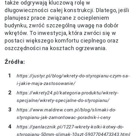
także odgrywają kluczową rolę w
długowieczności całej konstrukcji. Dlatego, jeśli
planujesz prace związane z ociepleniem
budynku, zwróć szczególną uwagę na dobór
wkrętów. To inwestycja, która zwróci się w
postaci większego komfortu cieplnego oraz
oszczędności na kosztach ogrzewania.
Źródła:
https://justyr.pl/blog/wkrety-do-styropianu-czym-sa-
i-jakie-maja-zastosowanie/
https://wkrety24.pl/kategoria-produktu/wkrety-
specjalne/wkrety-specjalne-do-styropianu/
https://www.maldrew.com.pl/blog/slimaki-do-
styropianu-jak-zamontowac-poradnik-i-ceny
https://panlacznik.pl/1227-wkrety-kolki-kotwy-do-
styropianu-50mm-slimak-10szt-5907704473343.html