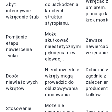
Wkręcać z
Zbyt
do uszkodzenia
umiarem,
intensywne
kruchych
planując ka
wkręcanie śrub
struktur
krok montaż
styropianu.
Może
Pomijanie
skutkować
Zawsze
etapu
nieestetycznymi
nawiercać p
nawiercenia
pęknięciami w
wkręcaniem
tynku
elewacji.
Nieodpowiednie
Dobierać wk
Dobór
wkręty mogą
zgodnie z
niewłaściwych
prowadzić do
zaleceniami
wkrętów
obluzowywania
producentó
mocowania.
kołków.
Może nie
Stosowanie
gwarantować
Zwracać u