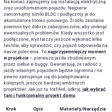
Na koniec zajmujemy się instalacją elektryczną
oraz uruchomieniem pojazdu. Najpierw
zamontujmy silniki BLDC i podłączmy je do
akumulatora litowo-jonowego. Źródło zasilania
powinno być dobrze zabezpieczone, aby uniknąć
ewentualnych problemów. Kiedy wszystko jest
podłączone, wystarczy jeszcze wykonać kilka
testów, aby sprawdzić, czy pojazd odpowiada na
nasze polecenia. To
najprzyjemniejszy moment
w projekcie
– pierwsza jazda zbudowanym
przez siebie e-buggy. Gwarantuję, że radość z
jazdy własnym pojazdem będzie ogromna i na
pewno zainspiruje cię do podejmowania
kolejnych, jeszcze bardziej ambitnych
projektów! Jak już tu trafiłeś, odkryj,
jak wybrać
tani i funkcjonalny projekt domu
.
Krok
Opis
Materiały/Narzędzia