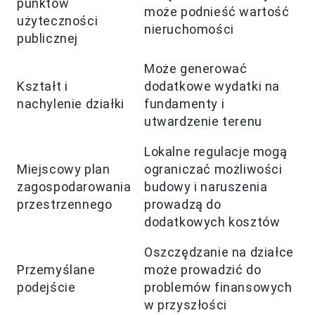
punktów
może podnieść wartość
użyteczności
nieruchomości
publicznej
Może generować
Kształt i
dodatkowe wydatki na
nachylenie działki
fundamenty i
utwardzenie terenu
Lokalne regulacje mogą
Miejscowy plan
ograniczać możliwości
zagospodarowania
budowy i naruszenia
przestrzennego
prowadzą do
dodatkowych kosztów
Oszczędzanie na działce
Przemyślane
może prowadzić do
podejście
problemów finansowych
w przyszłości