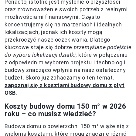
Ponadto, istotne jest myślenie o przyszłości
oraz zrównoważenie swoich potrzeb z realnymi
możliwościami finansowymi. Często
koncentrujemy się na marzeniach i idealnych
lokalizacjach, jednak ich koszty mogą
przekroczyć nasze oczekiwania. Dlatego
kluczowe staje się dobrze
przemyślane podejście
do wyboru lokalizacji działki
, które w połączeniu
z odpowiednim wyborem projektu i technologii
budowy znacząco wpłynie na nasz ostateczny
budżet. Skoro już zahaczamy o ten temat,
zapoznaj się z kosztami budowy domu z płyt
OSB
.
Koszty budowy domu 150 m² w 2026
roku – co musisz wiedzieć?
Budowa domu o powierzchni 150 m² wiąże się z
wieloma kosztami, które mogą znacznie różnić