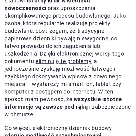
stanowi
istotny krok w kierunku
nowoczesności
oraz uproszczenia
skomplikowanego procesu budowlanego. Jako
osoba, która regularnie realizuje projekty
budowlane, dostrzegam, że tradycyjne
papierowe dzienniki bywają niewygodne, co
łatwo prowadzi do ich zagubienia lub
uszkodzenia. Dzięki elektronicznej wersji tego
dokumentu
eliminuję te problemy
, a
jednocześnie zyskuję możliwość łatwego i
szybkiego dokonywania wpisów z dowolnego
miejsca – wystarczy mi smartfon, tablet czy
komputer z dostępem do internetu. W ten
sposób mam pewność, że
wszystkie istotne
informacje są zawsze pod ręką
i zabezpieczone
w chmurze.
Co więcej, elektroniczny dziennik budowy
oferuje możliwość natychmiastowej