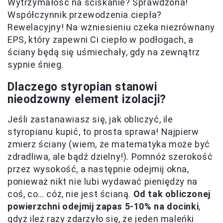
Wytrzymałość na ściskanie? Sprawdzona!
Współczynnik przewodzenia ciepła?
Rewelacyjny! Na wzniesieniu czeka niezrównany
EPS, który zapewni Ci ciepło w podłogach, a
ściany będą się uśmiechały, gdy na zewnątrz
sypnie śnieg.
Dlaczego styropian stanowi
nieodzowny element izolacji?
Jeśli zastanawiasz się, jak obliczyć, ile
styropianu kupić, to prosta sprawa! Najpierw
zmierz ściany (wiem, że matematyka może być
zdradliwa, ale bądź dzielny!). Pomnóż szerokość
przez wysokość, a następnie odejmij okna,
ponieważ nikt nie lubi wydawać pieniędzy na
coś, co… cóż, nie jest ścianą.
Od tak obliczonej
powierzchni odejmij zapas 5-10% na docinki
,
gdyż ileż razy zdarzyło się, że jeden maleńki