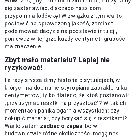
Wówczas, gdy nadchodzi zimna noc, zaczynamy
się zastanawiać, dlaczego nasz dom
przypomina lodówkę! W związku z tym warto
postawić na sprawdzoną jakość, zamiast
podejmować decyzje na podstawie intuicji,
ponieważ w tej grze każdy centymetr grubości
ma znaczenie.
Zbyt mało materiału? Lepiej nie
ryzykować!
Ile razy słyszeliśmy historie o sytuacjach, w
których na docinanie
styropianu
zabrakło kilku
centymetrów, tylko dlatego, że ktoś postanowił
„przytrzymać resztki na przyszłość”? W takich
momentach panika ogarnia wszystkich: czy
dokupić materiał, czy borykać się z resztkami?
Warto zatem
zadbać o zapas
, bo w
budownictwie różne okoliczności mogą nas