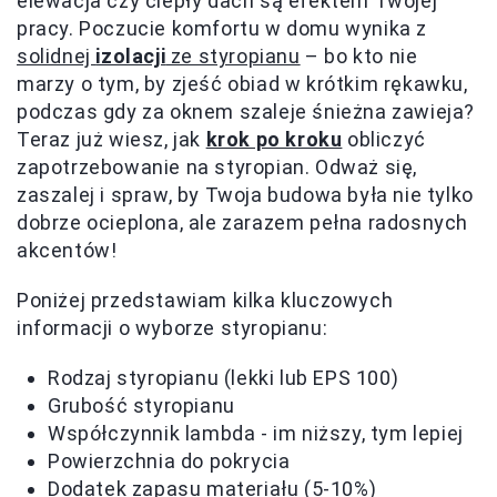
elewacja czy ciepły dach są efektem Twojej
pracy. Poczucie komfortu w domu wynika z
solidnej
izolacji
ze styropianu
– bo kto nie
marzy o tym, by zjeść obiad w krótkim rękawku,
podczas gdy za oknem szaleje śnieżna zawieja?
Teraz już wiesz, jak
krok po kroku
obliczyć
zapotrzebowanie na styropian. Odważ się,
zaszalej i spraw, by Twoja budowa była nie tylko
dobrze ocieplona, ale zarazem pełna radosnych
akcentów!
Poniżej przedstawiam kilka kluczowych
informacji o wyborze styropianu:
Rodzaj styropianu (lekki lub EPS 100)
Grubość styropianu
Współczynnik lambda - im niższy, tym lepiej
Powierzchnia do pokrycia
Dodatek zapasu materiału (5-10%)