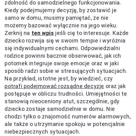
zdolność do samodzielnego funkcjonowania.
Kiedy podejmujemy decyzję, by zostawić je
samo w domu, musimy pamiętać, że nie
możemy bazować wyłącznie na jego wieku.
Zerknij na
ten wpis
jeśli cię to interesuje. Każde
dziecko rozwija się w swoim tempie i wyróżnia
się indywidualnymi cechami. Odpowiedzialni
rodzice powinni bacznie obserwować, jak ich
potomek integruje swoje emocje oraz w jaki
sposób radzi sobie w stresujących sytuacjach.
Na przykład, istotne jest, by wiedzieć, czy
potrafi podejmować rozsądne decyzje
oraz jak
postępuje w obliczu trudności. Umiejętności te
stanowią nieoceniony atut, szczególnie, gdy
dziecko zostaje samodzielnie w domu. Nie
chodzi tylko o znajomość numerów alarmowych,
ale także o utrzymanie spokoju w potencjalnie
niebezpiecznych sytuacjach.